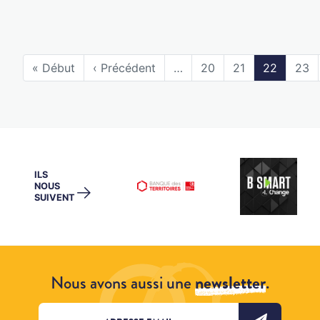
« Début
‹ Précédent
…
20
21
22
23
ILS
NOUS
→
SUIVENT
Nous avons aussi une
newsletter
.