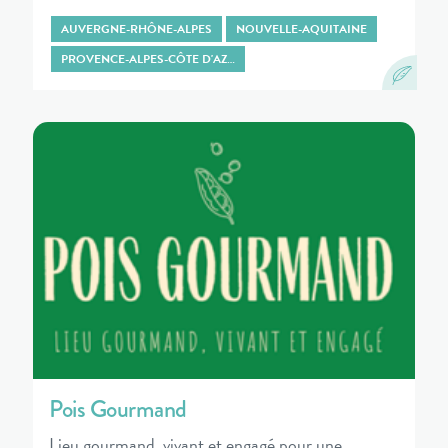
AUVERGNE-RHÔNE-ALPES
NOUVELLE-AQUITAINE
PROVENCE-ALPES-CÔTE D'AZ…
Pois Gourmand
Lieu gourmand, vivant et engagé pour une