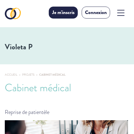
Je m'inscris
Connexion
Violeta P
ACCUEIL
PROJETS
CABINET MÉDICAL
Cabinet médical
Reprise de patientèle