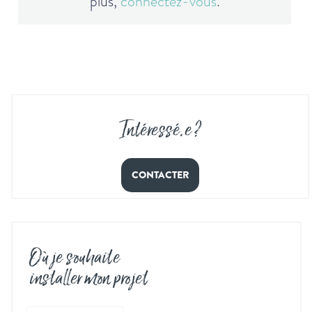
plus,
connectez-vous
.
Intéressé
.
e ?
CONTACTER
Où je souhaite
installer mon projet