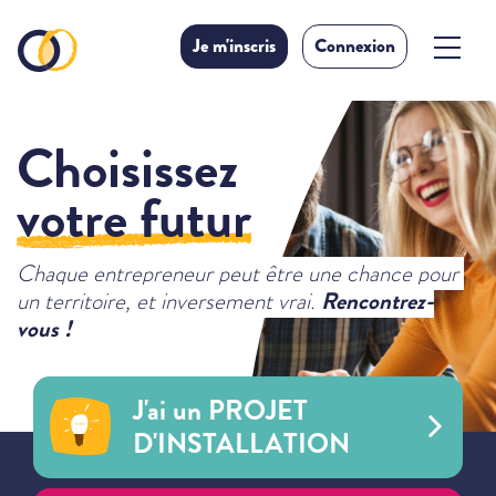
Je m'inscris
Connexion
Choisissez
votre futur
Chaque entrepreneur peut être une chance pour
Rencontrez-
un territoire, et inversement vrai.
vous !
J'ai un PROJET
D'INSTALLATION