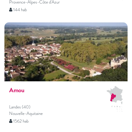
Provence-Alpes-Côte d'Azur
144 hab
Amou
Landes (40)
Nouvelle-Aquitaine
1562 hab