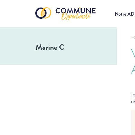
Notre A
AC
Marine C
I
u