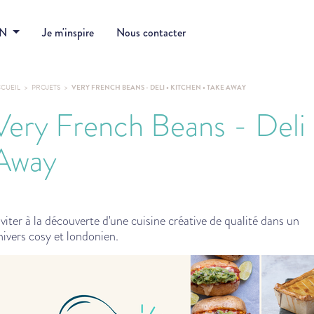
DN
Je m'inspire
Nous contacter
CUEIL
PROJETS
VERY FRENCH BEANS - DELI • KITCHEN • TAKE AWAY
Very French Beans - Deli 
Away
nviter à la découverte d'une cuisine créative de qualité dans un
nivers cosy et londonien.