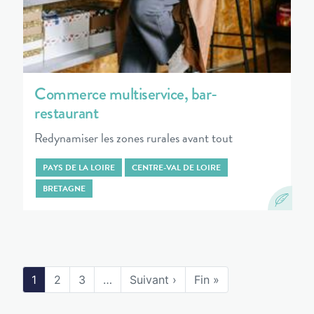
Commerce multiservice, bar-
restaurant
Redynamiser les zones rurales avant tout
PAYS DE LA LOIRE
CENTRE-VAL DE LOIRE
BRETAGNE
1
2
3
…
Suivant ›
Fin »