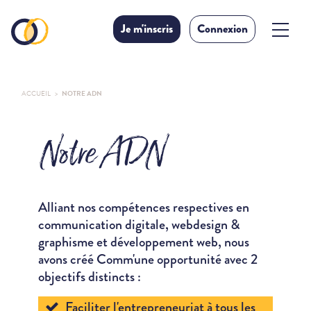
Je m'inscris
Connexion
ACCUEIL
NOTRE ADN
Notre ADN
Alliant nos compétences respectives en
communication digitale, webdesign &
graphisme et développement web, nous
avons créé Comm'une opportunité avec 2
objectifs distincts :
Faciliter l'entrepreneuriat à tous les