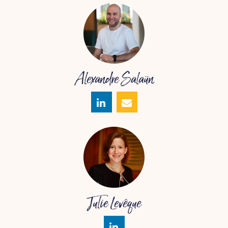
Alexandre Salaün
Julie Levêque