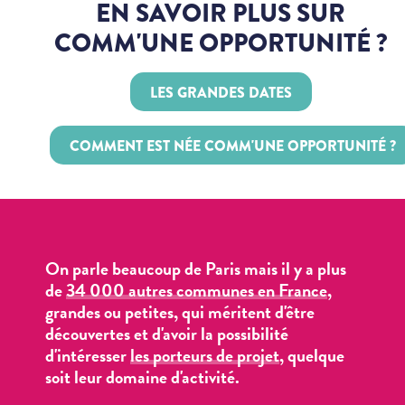
EN SAVOIR PLUS SUR
COMM'UNE OPPORTUNITÉ ?
LES GRANDES DATES
COMMENT EST NÉE COMM'UNE OPPORTUNITÉ ?
On parle beaucoup de Paris mais il y a plus
de
34 000 autres communes en France
,
grandes ou petites, qui méritent d'être
découvertes et d'avoir la possibilité
d'intéresser
les porteurs de projet
, quelque
soit leur domaine d'activité.