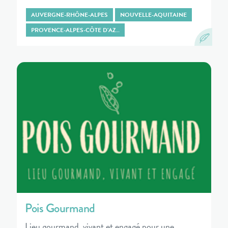
AUVERGNE-RHÔNE-ALPES
NOUVELLE-AQUITAINE
PROVENCE-ALPES-CÔTE D'AZ…
Pois Gourmand
Lieu gourmand, vivant et engagé pour une