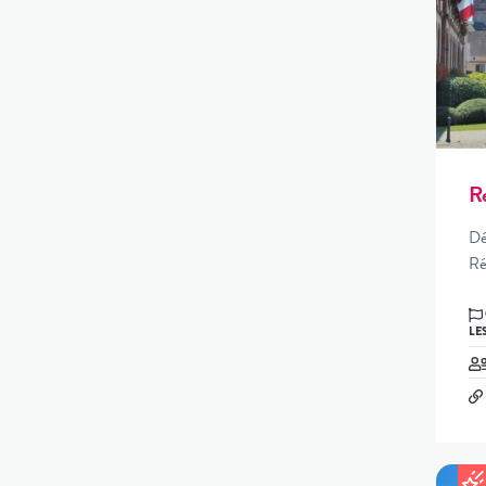
R
Dé
Ré
CC DU PAYS DE NIEDERBRONN-
LE