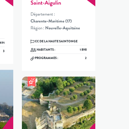
Saint-Aigulin
Département :
Charente-Maritime (17)
Région :
Nouvelle-Aquitaine
CC DE LA HAUTE SAINTONGE
 491
HABITANTS :
1 898
3
PROGRAMMES :
2