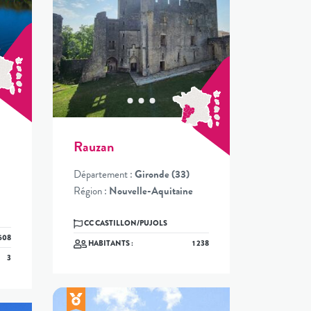
Rauzan
Département :
Gironde (33)
Région :
Nouvelle-Aquitaine
CC CASTILLON/PUJOLS
508
HABITANTS :
1 238
3