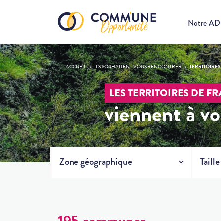
Notre A
ACCUEIL
ILS SOUHAITENT VOUS RENCONTRER
TERRITOIRES
LES TERRITOIRES DE F
viennent à vo
Zone géographique
Taill
195 communes