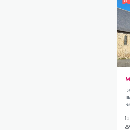
M
Dé
Il
Ré