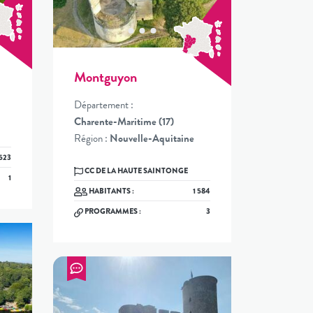
Montguyon
Département :
Charente-Maritime (17)
Région :
Nouvelle-Aquitaine
523
CC DE LA HAUTE SAINTONGE
1
HABITANTS :
1 584
PROGRAMMES :
3