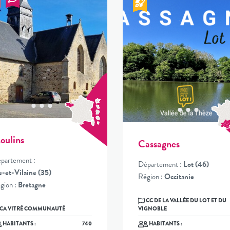
oulins
Cassagnes
partement :
Département :
Lot (46)
le-et-Vilaine (35)
Région :
Occitanie
gion :
Bretagne
CC DE LA VALLÉE DU LOT ET DU
CA VITRÉ COMMUNAUTÉ
VIGNOBLE
HABITANTS :
740
HABITANTS :