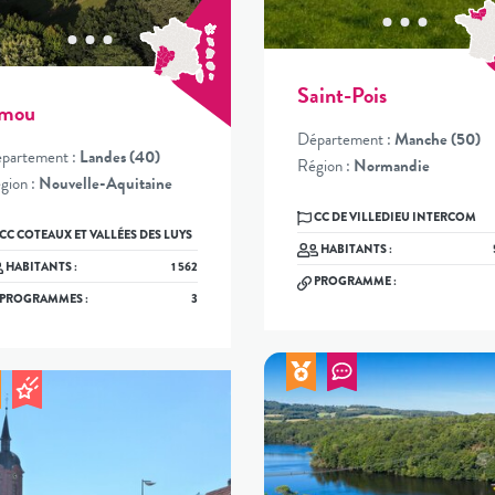
Saint-Pois
mou
Département :
Manche (50)
partement :
Landes (40)
Région :
Normandie
gion :
Nouvelle-Aquitaine
CC DE VILLEDIEU INTERCOM
CC COTEAUX ET VALLÉES DES LUYS
HABITANTS :
HABITANTS :
1 562
PROGRAMME :
PROGRAMMES :
3