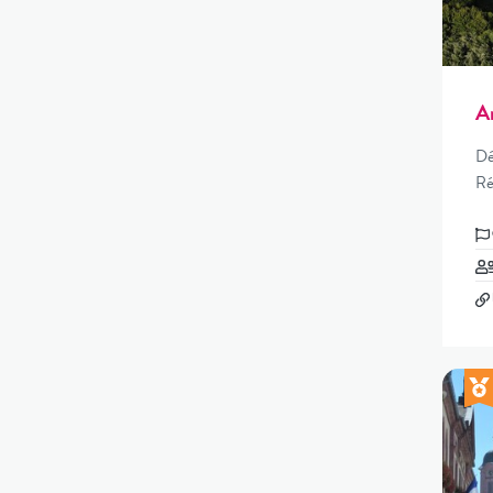
A
Dé
Ré