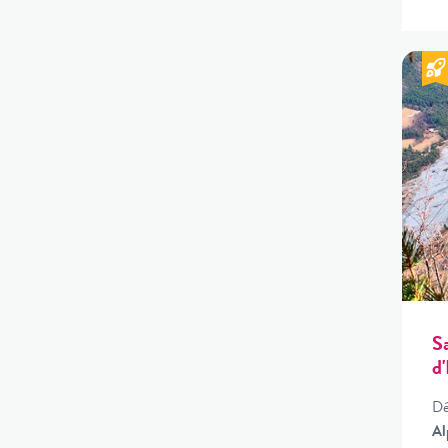
S
d
Dé
Al