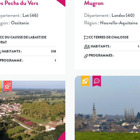
es Pechs du Vers
Mugron
partement :
Lot (46)
Département :
Landes (40)
gion :
Occitanie
Région :
Nouvelle-Aquitaine
CC TERRES DE CHALOSSE
RAT
HABITANTS :
1
HABITANTS :
318
PROGRAMMES :
PROGRAMME :
1