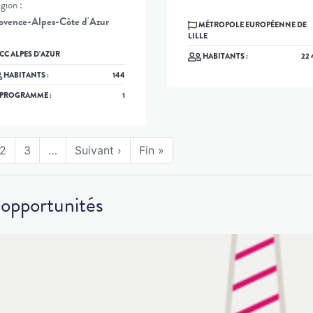
gion :
ovence-Alpes-Côte d'Azur
MÉTROPOLE EUROPÉENNE DE
LILLE
CC ALPES D'AZUR
HABITANTS :
22 
HABITANTS :
144
PROGRAMME :
1
2
3
…
Suivant ›
Fin »
 opportunités