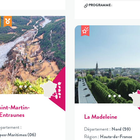
PROGRAMME :
aint-Martin-
'Entraunes
La Madeleine
partement :
Département :
Nord (59)
pes-Maritimes (06)
Région :
Hauts-de-France