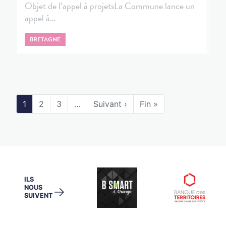
Objet de l’appel à projetsLa Commune lance un
appel à…
BRETAGNE
1
2
3
…
Suivant ›
Fin »
ILS
NOUS
→
SUIVENT