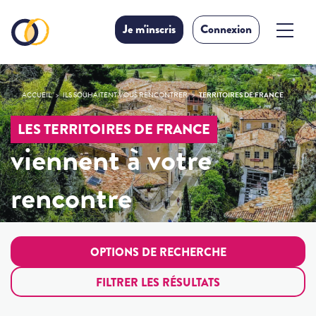
Je m'inscris
Connexion
ACCUEIL
ILS SOUHAITENT VOUS RENCONTRER
TERRITOIRES DE FRANCE
LES TERRITOIRES DE FRANCE
viennent à votre
rencontre
OPTIONS DE RECHERCHE
FILTRER LES RÉSULTATS