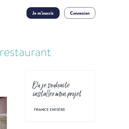
Je m'inscris
Connexion
-restaurant
n
Où je souhaite
installer mon projet
FRANCE ENTIÈRE