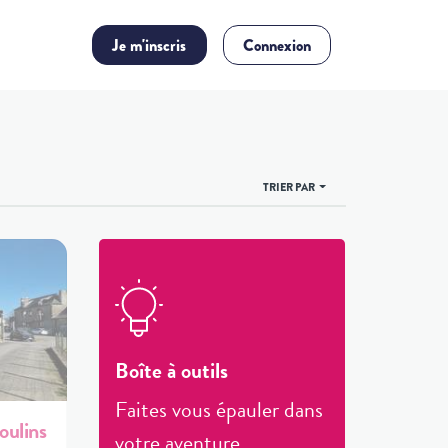
Je m'inscris
Connexion
TRIER PAR
Boîte à outils
Faites vous épauler dans
oulins
votre aventure