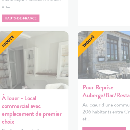
un…
HAUTS-DE-FRANCE
Pour Reprise
Auberge/Bar/Resta
À louer - Local
Au cœur d’une commu
commercial avec
206 habitants entre C
emplacement de premier
et…
choix