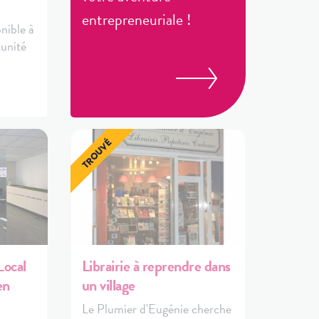
entrepreneuriale !
nible à
unité
ocal
Librairie à reprendre dans
en
un village
Le Plumier d'Eugénie cherche