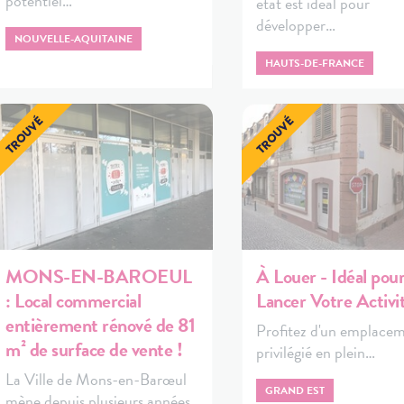
potentiel…
état est idéal pour
développer…
NOUVELLE-AQUITAINE
HAUTS-DE-FRANCE
MONS-EN-BAROEUL
À Louer - Idéal pou
: Local commercial
Lancer Votre Activit
entièrement rénové de 81
Profitez d'un emplace
m² de surface de vente !
privilégié en plein…
La Ville de Mons-en-Barœul
GRAND EST
mène depuis plusieurs années