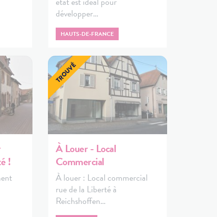
état est idéal pour
développer…
HAUTS-DE-FRANCE
r
À Louer - Local
é !
Commercial
ment
À louer : Local commercial
rue de la Liberté à
Reichshoffen…