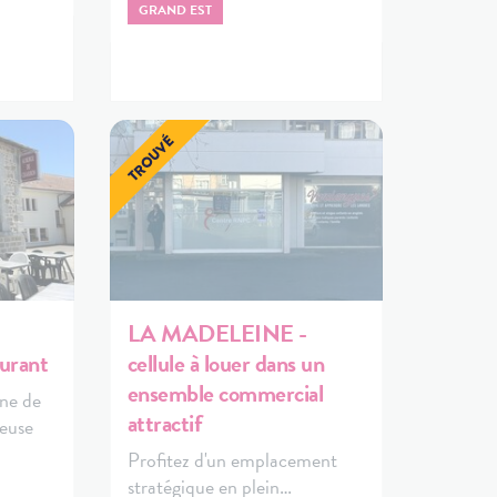
GRAND EST
LA MADELEINE -
urant
cellule à louer dans un
ensemble commercial
ne de
attractif
reuse
Profitez d'un emplacement
stratégique en plein…