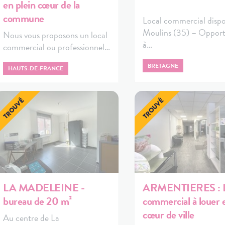
en plein cœur de la
commune
Local commercial dispo
Moulins (35) – Opport
Nous vous proposons un local
à…
commercial ou professionnel…
BRETAGNE
HAUTS-DE-FRANCE
LA MADELEINE -
ARMENTIERES : L
bureau de 20 m²
commercial à louer 
cœur de ville
Au centre de La