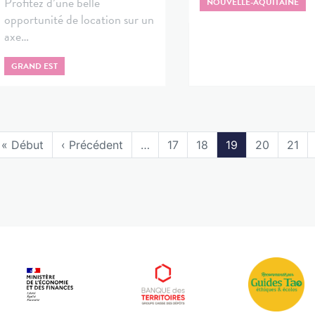
Profitez d’une belle
NOUVELLE-AQUITAINE
opportunité de location sur un
axe…
GRAND EST
« Début
‹ Précédent
…
17
18
19
20
21