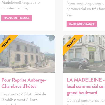
Madeleine&nbsp;et à 5
Nous vous proposons un
minutes de Lille,…
commercial en très bon
et…
HAUTS-DE-FRANCE
HAUTS-DE-FRANCE
Pour Reprise Auberge-
LA MADELEINE - 
Chambres d'hôtes
local commercial sur
grand boulevard
Les atouts :✓ Notoriété de
l'établissement✓ Fort
Ce local commercial e