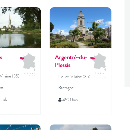
s
Argentré-du-
Plessis
-Vilaine (35)
Ille-et-Vilaine (35)
ne
Bretagne
 hab
4521 hab