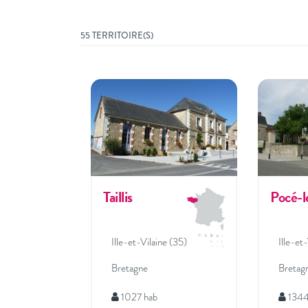
55 TERRITOIRE(S)
Taillis
Pocé-l
Ille-et-Vilaine (35)
Ille-et
Bretagne
Bretag
1027 hab
1344