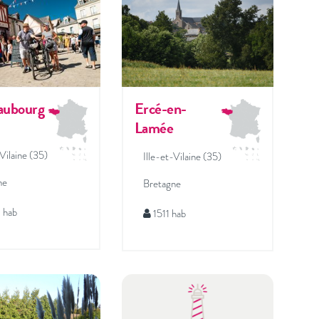
aubourg
Ercé-en-
Lamée
-Vilaine (35)
Ille-et-Vilaine (35)
ne
Bretagne
 hab
1511 hab