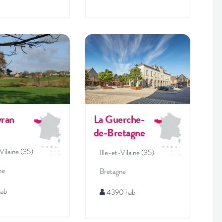
vran
La Guerche-
de-Bretagne
-Vilaine (35)
Ille-et-Vilaine (35)
ne
Bretagne
hab
4390 hab