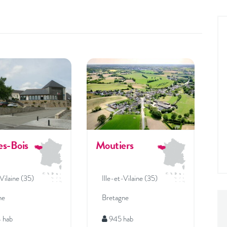
es-Bois
Moutiers
-Vilaine (35)
Ille-et-Vilaine (35)
ne
Bretagne
 hab
945 hab