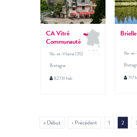
CA Vitré
Brielle
Communauté
Ille-et
Ille-et-Vilaine (35)
Bretag
Bretagne
717 
82731 hab
« Début
‹ Précédent
1
2