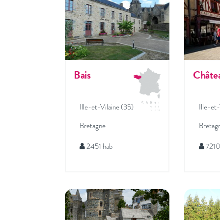
Bais
Châte
Ille-et-Vilaine (35)
Ille-et
Bretagne
Bretag
2451 hab
7210