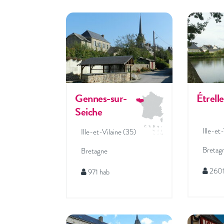
Gennes-sur-
Étrelle
Seiche
Ille-et
Ille-et-Vilaine (35)
Bretag
Bretagne
2601
971 hab