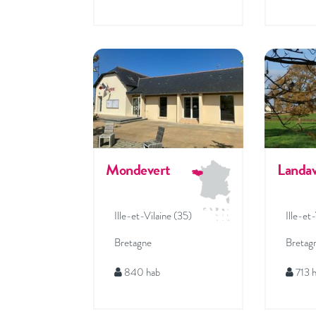
Mondevert
Landa
Ille-et-Vilaine (35)
Ille-et
Bretagne
Bretag
840 hab
713 