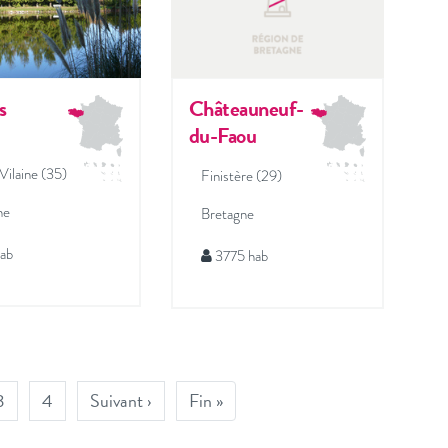
s
Châteauneuf-
du-Faou
-Vilaine (35)
Finistère (29)
ne
Bretagne
hab
3775 hab
3
4
Suivant ›
Fin »