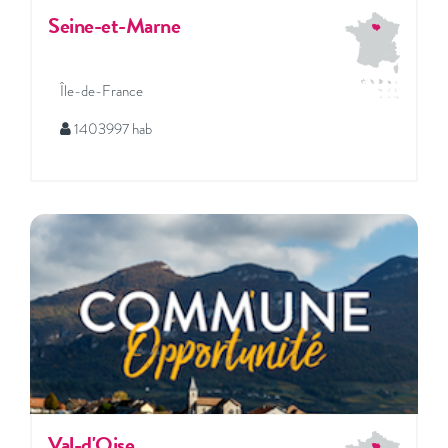
Seine-et-Marne
Île-de-France
1403997 hab
Val-d'Oise