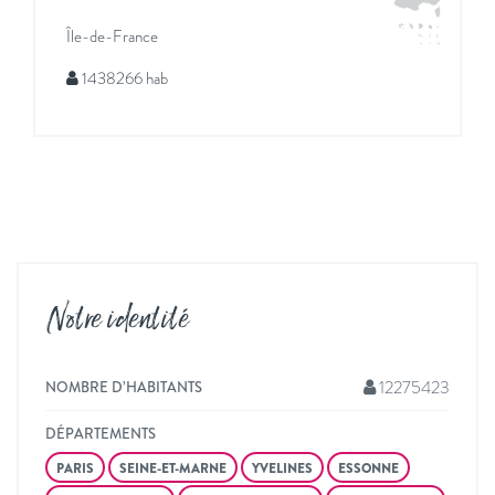
Île-de-France
1438266 hab
Notre identité
12275423
NOMBRE D’HABITANTS
DÉPARTEMENTS
PARIS
SEINE-ET-MARNE
YVELINES
ESSONNE