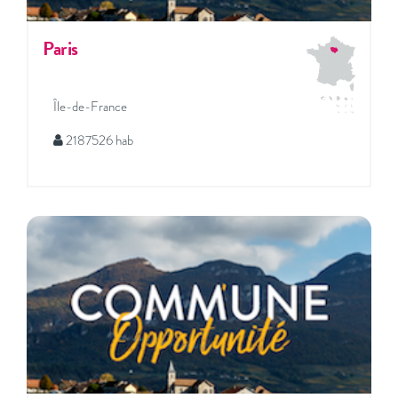
Paris
Île-de-France
2187526 hab