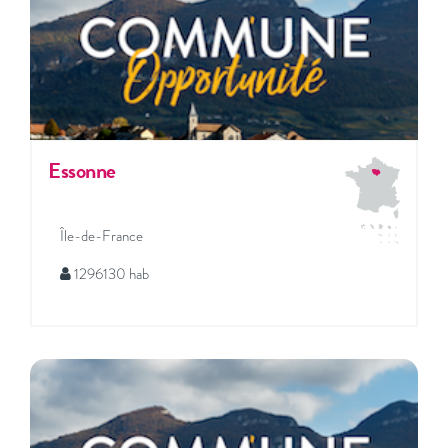
Essonne
Île-de-France
1296130 hab