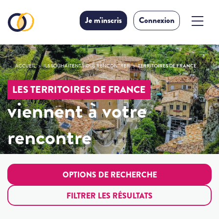
Je m'inscris
Connexion
ACCUEIL
ILS SOUHAITENT VOUS RENCONTRER
TERRITOIRES DE FRANCE
LES TERRITOIRES DE FRANCE
viennent à votre
rencontre
OPTIONS DE RECHERCHE
FILTRER LES RÉSULTATS