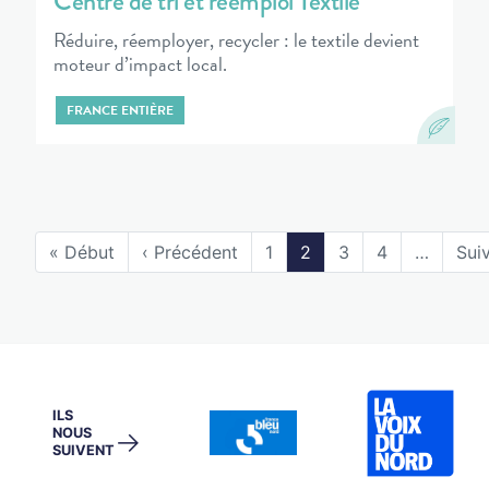
Centre de tri et réemploi Textile
Réduire, réemployer, recycler : le textile devient
moteur d’impact local.
FRANCE ENTIÈRE
« Début
‹ Précédent
1
2
3
4
…
Suiv
ILS
NOUS
→
SUIVENT