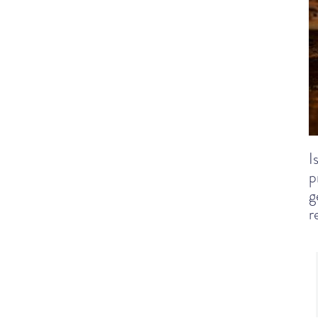
I
p
g
r