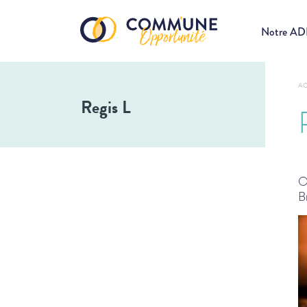
Notre A
AC
Regis L
O
B