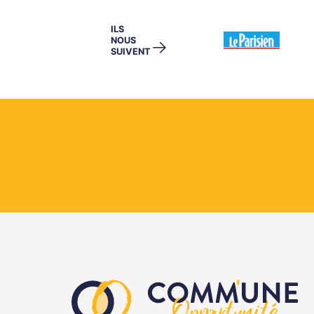
ILS
NOUS
→
SUIVENT