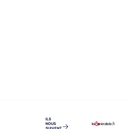
ILS
NOUS
→
SUIVENT