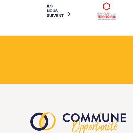
ILS
NOUS
→
SUIVENT