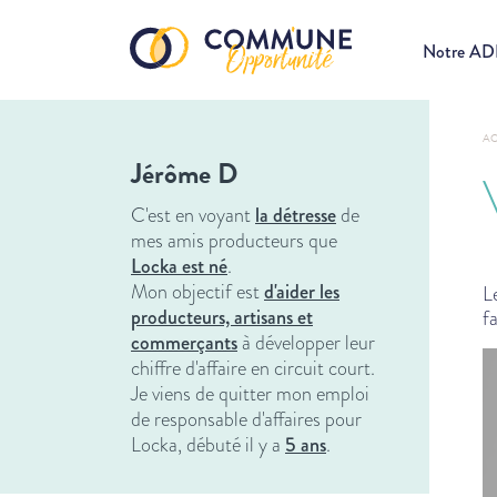
Notre A
AC
Jérôme D
C'est en voyant
la détresse
de
mes amis producteurs que
Locka est né
.
Mon objectif est
d'
aider les
L
producteurs, artisans et
f
commerçants
à développer leur
chiffre d'affaire en circuit court.
Je viens de quitter mon emploi
de responsable d'affaires pour
Locka, débuté il y a
5 ans
.