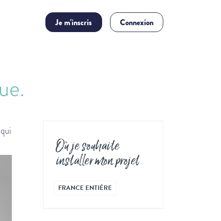
Je m'inscris
Connexion
ue.
 qui
Où je souhaite
installer mon projet
FRANCE ENTIÈRE