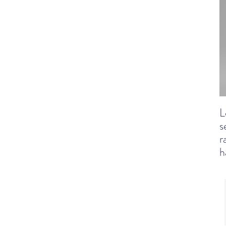
L
s
r
h