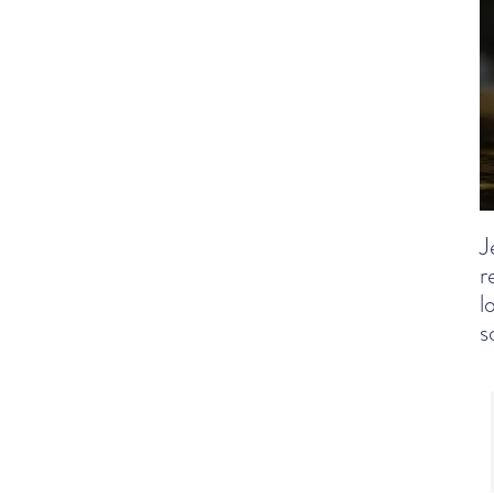
J
r
l
s