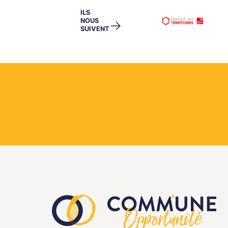
ILS
NOUS
→
SUIVENT