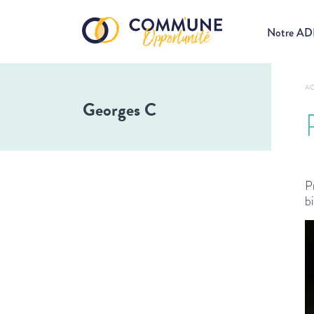
Notre A
AC
Georges C
P
b