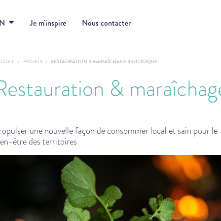
DN
Je m'inspire
Nous contacter
CUEIL
PROJETS
RESTAURATION & MARAÎCHAGE BIOLOGIQUE
Restauration & maraîchag
ropulser une nouvelle façon de consommer local et sain pour le
ien-être des territoires