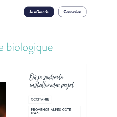
Je m'inscris
Connexion
e biologique
Où je souhaite
installer mon projet
OCCITANIE
PROVENCE-ALPES-CÔTE
D'AZ…