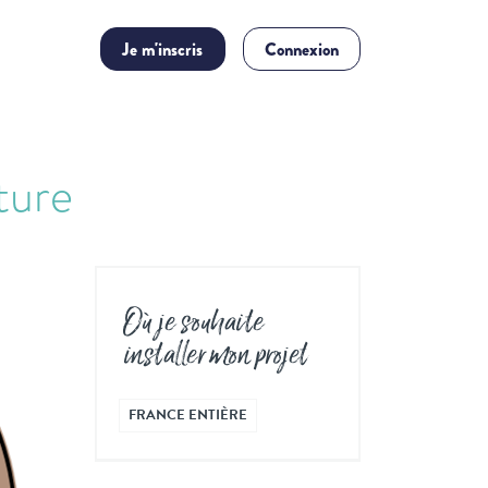
Je m'inscris
Connexion
cture
Où je souhaite
installer mon projet
FRANCE ENTIÈRE