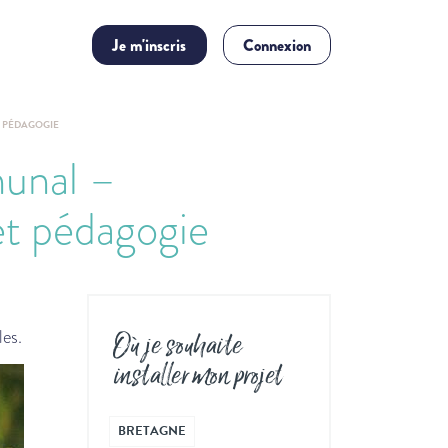
Je m'inscris
Connexion
 PÉDAGOGIE
munal –
et pédagogie
n
les.
Où je souhaite
installer mon projet
BRETAGNE