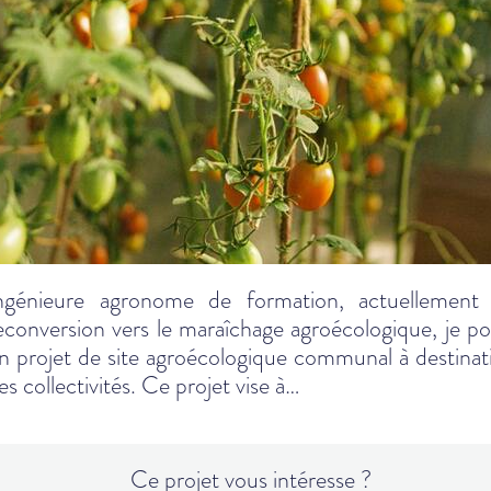
ngénieure agronome de formation, actuellement
econversion vers le maraîchage agroécologique, je po
n projet de site agroécologique communal à destinat
es collectivités. Ce projet vise à…
Ce projet vous intéresse ?