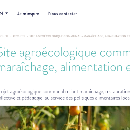
DN
Je m'inspire
Nous contacter
CUEIL
PROJETS
SITE AGROÉCOLOGIQUE COMMUNAL – MARAÎCHAGE, ALIMENTATION ET
Site agroécologique com
maraîchage, alimentation 
rojet agroécologique communal reliant maraîchage, restauratio
ollective et pédagogie, au service des politiques alimentaires loca