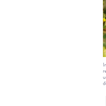
I
r
u
d