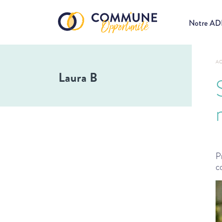
Notre A
AC
Laura B
P
c