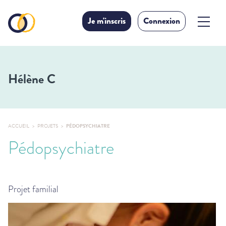
Je m'inscris
Connexion
Hélène C
ACCUEIL
PROJETS
PÉDOPSYCHIATRE
Pédopsychiatre
Projet familial