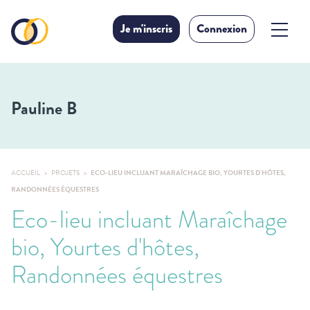
Je m'inscris
Connexion
Pauline B
ACCUEIL
PROJETS
ECO-LIEU INCLUANT MARAÎCHAGE BIO, YOURTES D'HÔTES,
RANDONNÉES ÉQUESTRES
Eco-lieu incluant Maraîchage
bio, Yourtes d'hôtes,
Randonnées équestres