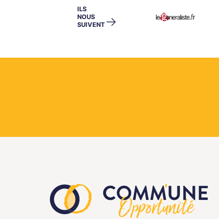
ILS
NOUS
→
SUIVENT