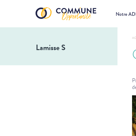
Notre A
AC
Lamisse S
P
d