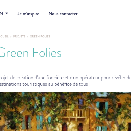
DN
Je m'inspire
Nous contacter
CUEIL
PROJETS
GREEN FOLIES
Green Folies
rojet de création d'une foncière et d'un opérateur pour révéler d
estinations touristiques au bénéfice de tous !