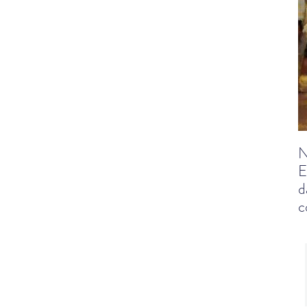
N
E
d
c