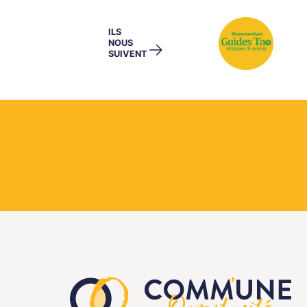
ILS
NOUS
→
SUIVENT