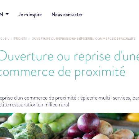
DN
Je m'inspire
Nous contacter
CUEIL
PROJETS
OUVERTURE OU REPRISE D'UNE ÉPICERIE / COMMERCE DE PROXIMITÉ
Ouverture ou reprise d'une
commerce de proximité
eprise d'un commerce de proximité : épicerie multi-services, bar
etite restauration en milieu rural