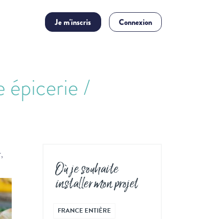
Je m'inscris
Connexion
 épicerie /
,
Où je souhaite
installer mon projet
FRANCE ENTIÈRE