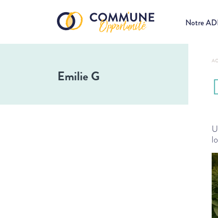
Notre A
AC
Emilie G
U
lo