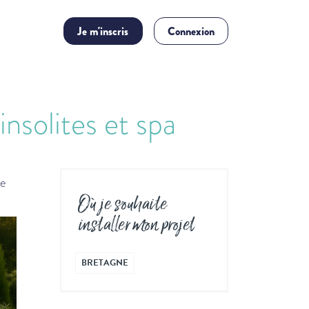
Je m'inscris
Connexion
solites et spa
le
Où je souhaite
installer mon projet
BRETAGNE