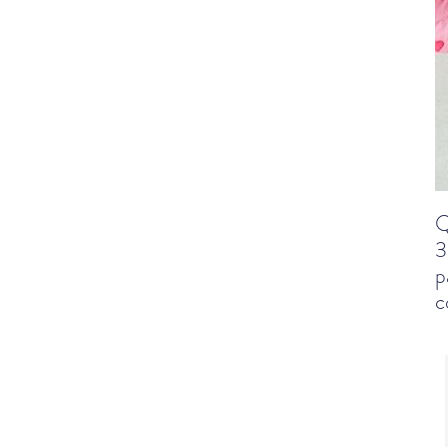
Q
3
p
c