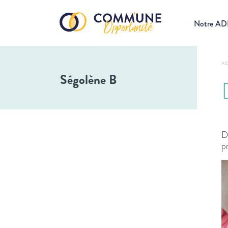
Notre A
AC
Ségolène B
D
p