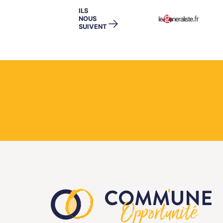
ILS
NOUS
→
SUIVENT