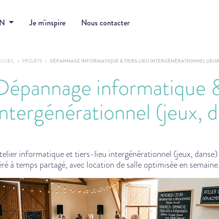
DN
Je m'inspire
Nous contacter
CUEIL
PROJETS
DÉPANNAGE INFORMATIQUE & TIERS-LIEU INTERGÉNÉRATIONNEL (JEUX
Dépannage informatique &
intergénérationnel (jeux, 
telier informatique et tiers-lieu intergénérationnel (jeux, danse)
éré à temps partagé, avec location de salle optimisée en semaine