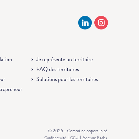
llation
Je représente un territoire
FAQ des territoires
eur
Solutions pour les territoires
ntrepreneur
© 2026 - Comm'une opportunité
|
|
Confidentialité
CGU
Mentions légales