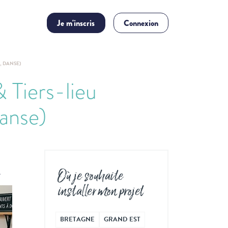
Je m'inscris
Connexion
, DANSE)
 Tiers-lieu
danse)
.
Où je souhaite
installer mon projet
BRETAGNE
GRAND EST