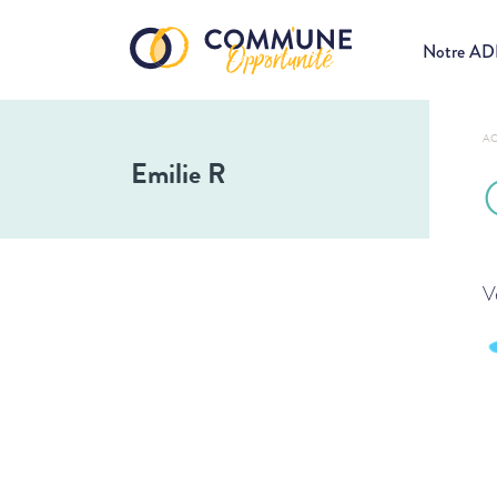
Notre A
AC
Emilie R
V