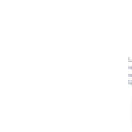
L
r
r
l