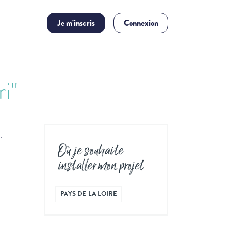
Je m'inscris
Connexion
i"
.
Où je souhaite
installer mon projet
PAYS DE LA LOIRE