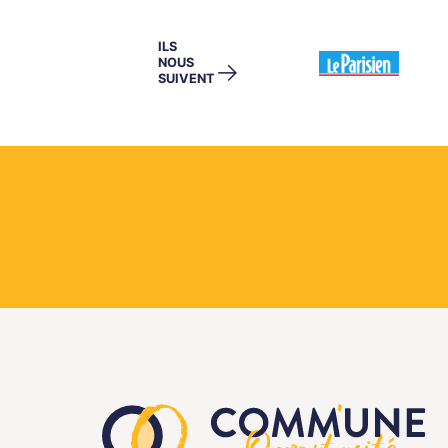
ILS
NOUS
→
SUIVENT