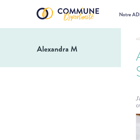
Notre A
AC
Alexandra M
J
c