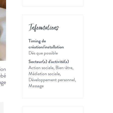
Informations
Timing de
création/installation
Dès que possible
Secteur(s) d'activité(s)
Action sociale, Bien-être,
ion
Médiation sociale,
ébé
Développement personnel,
age
Massage