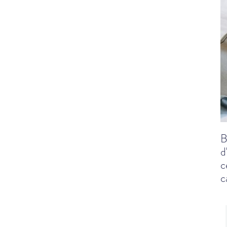
B
d
c
c