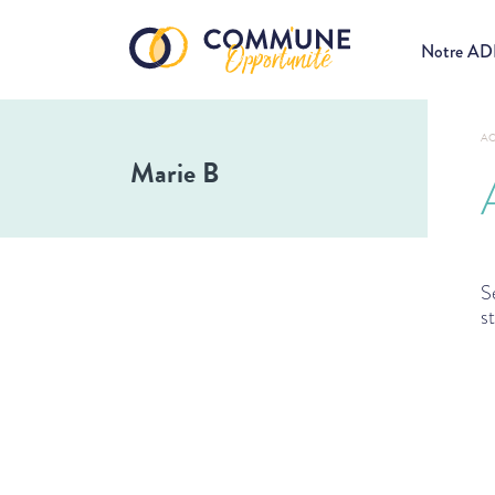
Notre A
AC
Marie B
S
s