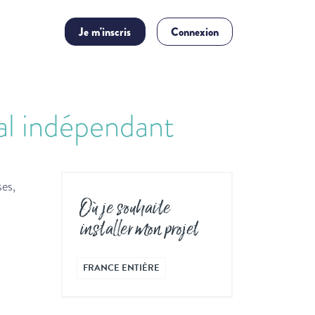
Je m'inscris
Connexion
ial indépendant
ses,
Où je souhaite
installer mon projet
FRANCE ENTIÈRE