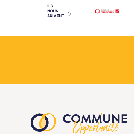
ILS
NOUS
→
SUIVENT