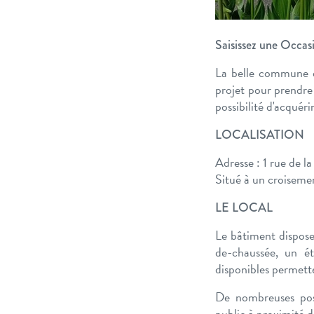
Saisissez une Occas
La belle commune d
projet pour prendre 
possibilité d'acquéri
LOCALISATION
Adresse : 1 rue de l
Situé à un croisemen
LE LOCAL
Le bâtiment dispos
de-chaussée, un é
disponibles permett
De nombreuses poss
public à proximité 