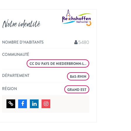
Notre identité
5480
NOMBRE D’HABITANTS
COMMUNAUTÉ
CC DU PAYS DE NIEDERBRONN-L…
DÉPARTEMENT
BAS-RHIN
RÉGION
GRAND EST