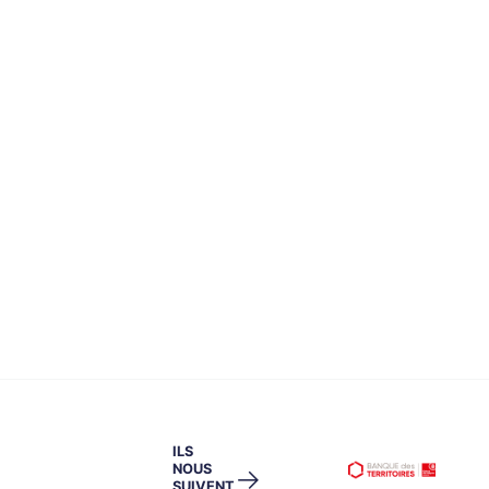
ILS
NOUS
→
SUIVENT