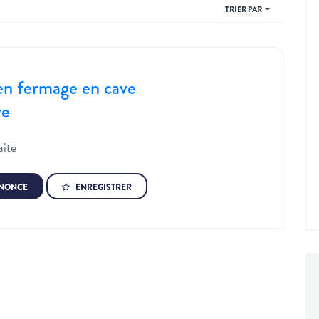
TRIER PAR
en fermage en cave
ve
aite
NNONCE
ENREGISTRER