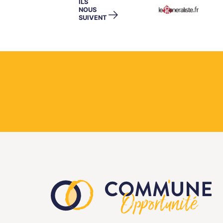
ILS
NOUS
→
SUIVENT