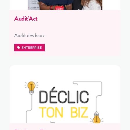
Audit'Act
Audit des baux
ENTREPRISE