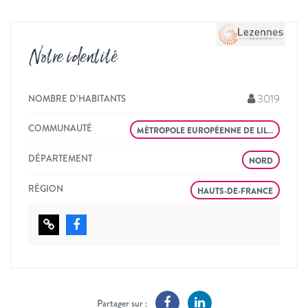
Notre identité
3019
NOMBRE D’HABITANTS
COMMUNAUTÉ
MÉTROPOLE EUROPÉENNE DE LIL…
DÉPARTEMENT
NORD
RÉGION
HAUTS-DE-FRANCE
Partager sur :