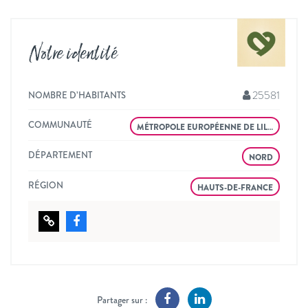
Notre identité
25581
NOMBRE D’HABITANTS
COMMUNAUTÉ
MÉTROPOLE EUROPÉENNE DE LIL…
DÉPARTEMENT
NORD
RÉGION
HAUTS-DE-FRANCE
Partager sur :