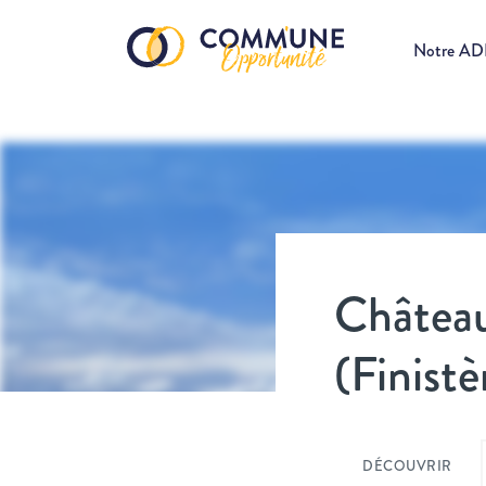
Notre A
Châtea
(Finistè
DÉCOUVRIR