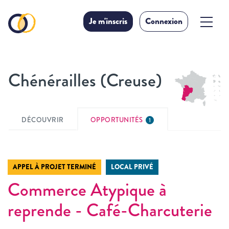
Je m'inscris
Connexion
Chénérailles (Creuse)
DÉCOUVRIR
OPPORTUNITÉS
1
APPEL À PROJET TERMINÉ
LOCAL PRIVÉ
Commerce Atypique à
reprende - Café-Charcuterie