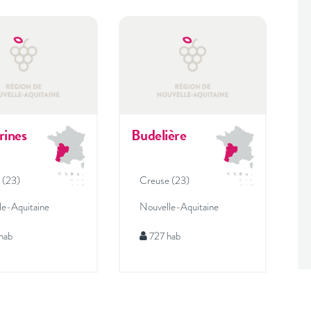
rines
Budelière
 (23)
Creuse (23)
le-Aquitaine
Nouvelle-Aquitaine
hab
727 hab