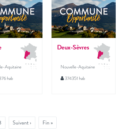
e
Deux-Sèvres
le-Aquitaine
Nouvelle-Aquitaine
76 hab
374351 hab
3
Suivant ›
Fin »