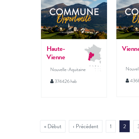
Haute-
Vienn
Vienne
Nouvel
Nouvelle-Aquitaine
4368
374426 hab
« Début
‹ Précédent
1
2