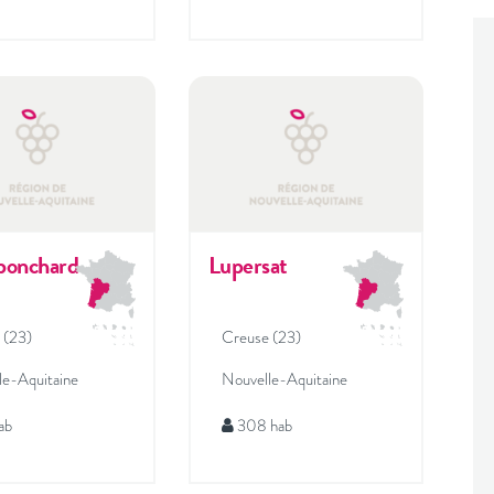
onchard
Lupersat
 (23)
Creuse (23)
le-Aquitaine
Nouvelle-Aquitaine
ab
308 hab