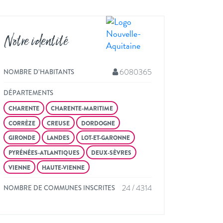
Notre identité
6080365
NOMBRE D’HABITANTS
DÉPARTEMENTS
CHARENTE
CHARENTE-MARITIME
CORRÈZE
CREUSE
DORDOGNE
GIRONDE
LANDES
LOT-ET-GARONNE
PYRÉNÉES-ATLANTIQUES
DEUX-SÈVRES
VIENNE
HAUTE-VIENNE
24 / 4314
NOMBRE DE COMMUNES INSCRITES