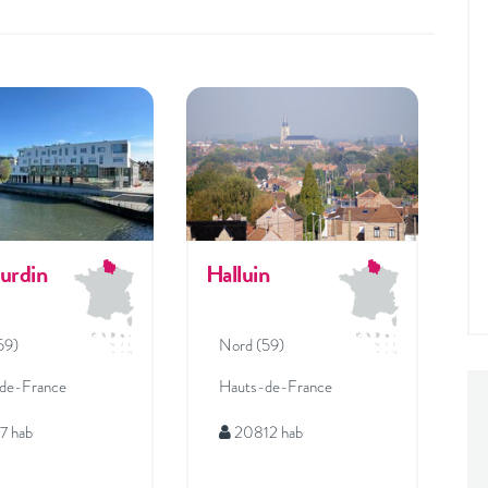
urdin
Halluin
59)
Nord (59)
de-France
Hauts-de-France
7 hab
20812 hab