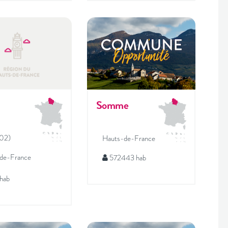
Somme
(02)
Hauts-de-France
de-France
572443 hab
hab