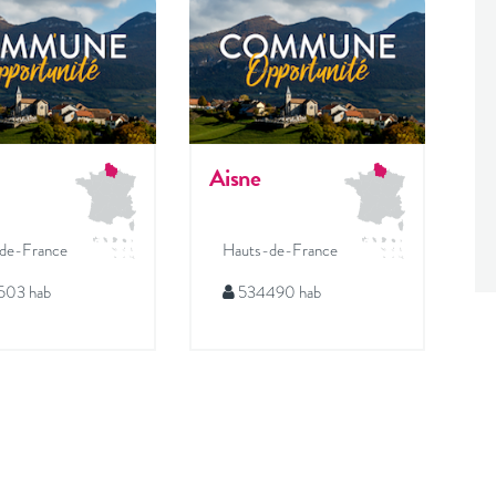
Aisne
de-France
Hauts-de-France
03 hab
534490 hab