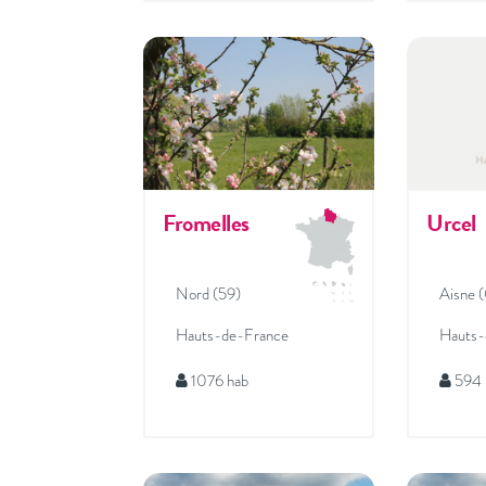
Fromelles
Urcel
Nord (59)
Aisne 
Hauts-de-France
Hauts-
1076 hab
594 