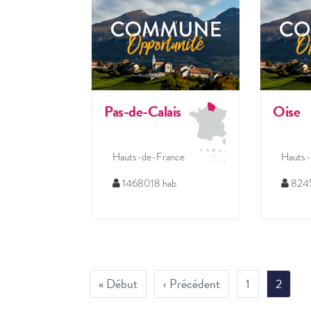
Pas-de-Calais
Oise
Hauts-de-France
Hauts-
1468018 hab
8245
« Début
‹ Précédent
1
2