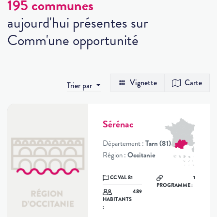
195 communes
aujourd'hui présentes sur
Comm'une opportunité
Vignette
Carte
Trier par
Sérénac
Département :
Tarn (81)
Région :
Occitanie
CC VAL 81
1
PROGRAMME :
489
HABITANTS
: