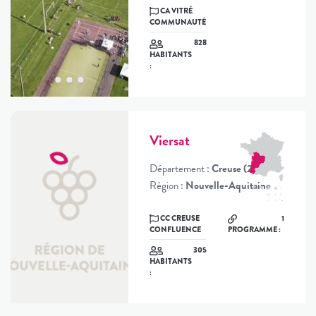
CA VITRÉ
COMMUNAUTÉ
828
HABITANTS
:
Viersat
Département :
Creuse (23)
Région :
Nouvelle-Aquitaine
CC CREUSE
1
CONFLUENCE
PROGRAMME :
305
HABITANTS
: