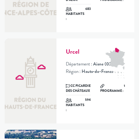
683
HABITANTS
:
Urcel
Département :
Aisne (02)
Région :
Hauts-de-France
CC PICARDIE
1
DES CHÂTEAUX
PROGRAMME :
594
HABITANTS
: