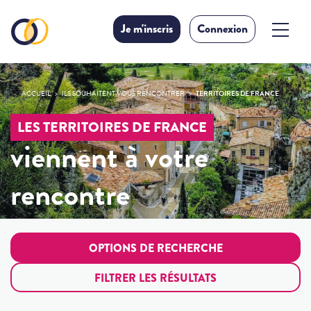
Je m'inscris
Connexion
ACCUEIL
ILS SOUHAITENT VOUS RENCONTRER
TERRITOIRES DE FRANCE
LES TERRITOIRES DE FRANCE
viennent à votre
rencontre
OPTIONS DE RECHERCHE
FILTRER LES RÉSULTATS