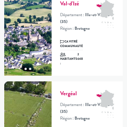
Val-d'Izé
Département :
Ille-et-Vilaine
(35)
Région :
Bretagne
CA VITRÉ
COMMUNAUTÉ
2
648
HABITANTS
:
Vergéal
Département :
Ille-et-Vilaine
(35)
Région :
Bretagne