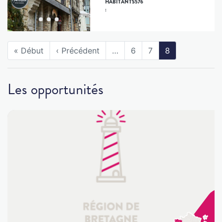
576
HABITANTS
:
« Début
‹ Précédent
…
6
7
8
Les opportunités