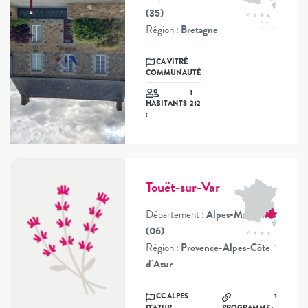
(35)
Région :
Bretagne
CA VITRÉ
COMMUNAUTÉ
1
212
HABITANTS
:
Touët-sur-Var
Département :
Alpes-Maritimes
(06)
Région :
Provence-Alpes-Côte
d'Azur
CC ALPES
1
D'AZUR
PROGRAMME :