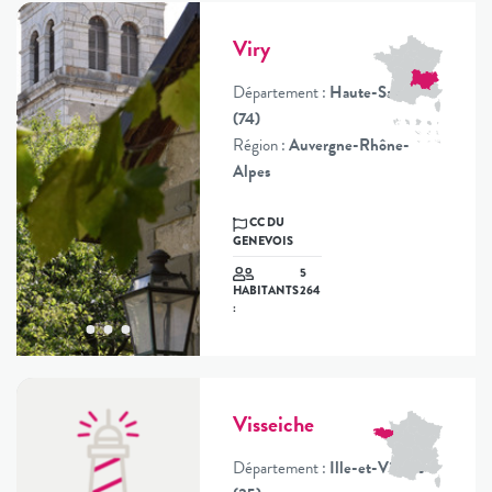
Viry
Département :
Haute-Savoie
(74)
Région :
Auvergne-Rhône-
Alpes
CC DU
GENEVOIS
5
264
HABITANTS
:
Visseiche
Département :
Ille-et-Vilaine