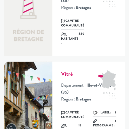
(35)
Région :
Bretagne
CA VITRÉ
COMMUNAUTÉ
840
HABITANTS
:
Vitré
Département :
Ille-et-Vilaine
(35)
Région :
Bretagne
CA VITRÉ
LABEL :
1
COMMUNAUTÉ
1
18
PROGRAMME :