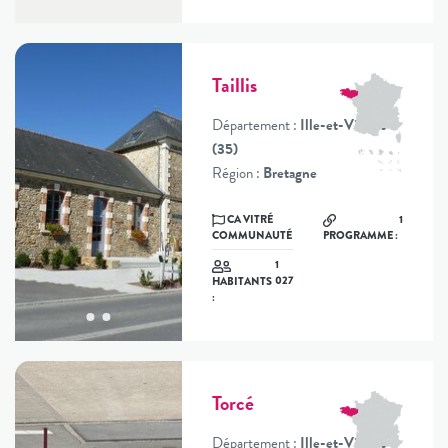
Taillis
Département :
Ille-et-Vilaine
(35)
Région :
Bretagne
CA VITRÉ
1
COMMUNAUTÉ
PROGRAMME :
1
027
HABITANTS
:
Torcé
Département :
Ille-et-Vilaine