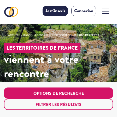
Je m'inscris
Connexion
ACCUEIL
ILS SOUHAITENT VOUS RENCONTRER
TERRITOIRES DE FRANCE
LES TERRITOIRES DE FRANCE
viennent à votre
rencontre
OPTIONS DE RECHERCHE
FILTRER LES RÉSULTATS