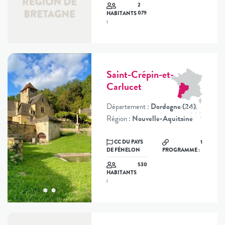
2
079
HABITANTS
:
Saint-Crépin-et-
Carlucet
Département :
Dordogne (24)
Région :
Nouvelle-Aquitaine
CC DU PAYS
1
DE FÉNELON
PROGRAMME :
530
HABITANTS
: