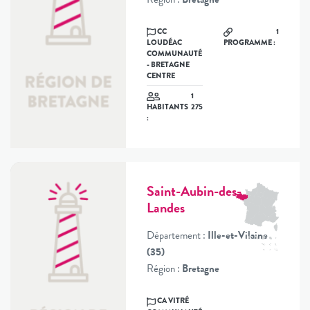
CC
1
LOUDÉAC
PROGRAMME :
COMMUNAUTÉ
- BRETAGNE
CENTRE
1
275
HABITANTS
:
Saint-Aubin-des-
Landes
Département :
Ille-et-Vilaine
(35)
Région :
Bretagne
CA VITRÉ