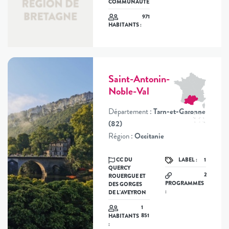
COMMUNAUTÉ
971
HABITANTS :
Saint-Antonin-
Noble-Val
Département :
Tarn-et-Garonne
(82)
Région :
Occitanie
CC DU
LABEL :
1
QUERCY
2
ROUERGUE ET
PROGRAMMES
DES GORGES
:
DE L'AVEYRON
1
851
HABITANTS
: