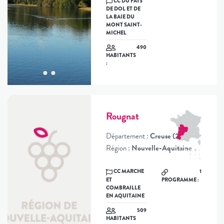
CC DU PAYS
DE DOL ET DE
LA BAIE DU
MONT SAINT-
MICHEL
490
HABITANTS
:
Rougnat
Département :
Creuse (23)
Région :
Nouvelle-Aquitaine
CC MARCHE
1
ET
PROGRAMME :
COMBRAILLE
EN AQUITAINE
509
HABITANTS