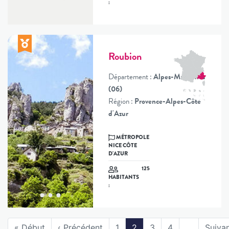
:
Roubion
Département :
Alpes-Maritimes
(06)
Région :
Provence-Alpes-Côte
d'Azur
MÉTROPOLE
NICE CÔTE
D'AZUR
125
HABITANTS
:
« Début
‹ Précédent
1
2
3
4
…
Suivan