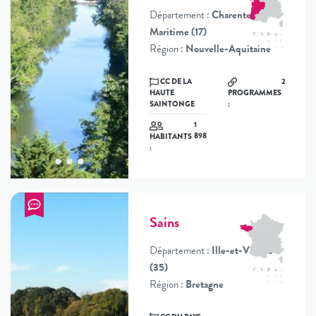
Département :
Charente-
Maritime (17)
Région :
Nouvelle-Aquitaine
CC DE LA
2
HAUTE
PROGRAMMES
SAINTONGE
:
1
898
HABITANTS
:
Sains
Département :
Ille-et-Vilaine
(35)
Région :
Bretagne