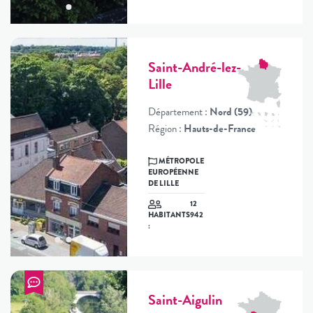
Saint-André-lez-
Lille
Département :
Nord (59)
Région :
Hauts-de-France
MÉTROPOLE
EUROPÉENNE
DE LILLE
12
942
HABITANTS
:
Saint-Aigulin