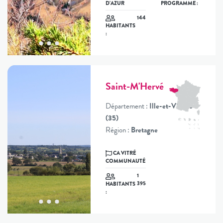
D'AZUR
PROGRAMME :
144
HABITANTS
:
Saint-M'Hervé
Département :
Ille-et-Vilaine
(35)
Région :
Bretagne
CA VITRÉ
COMMUNAUTÉ
1
395
HABITANTS
: