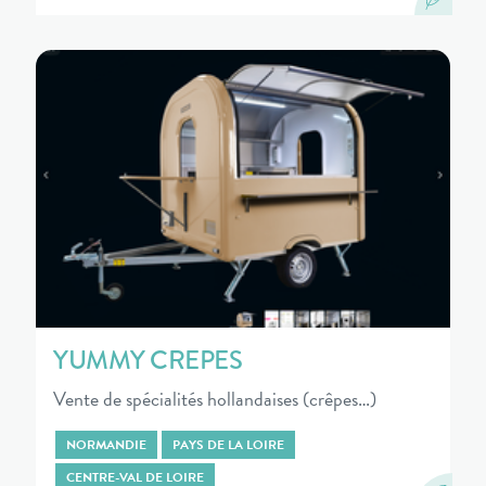
YUMMY CREPES
Vente de spécialités hollandaises (crêpes…)
NORMANDIE
PAYS DE LA LOIRE
CENTRE-VAL DE LOIRE